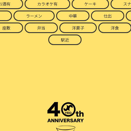
お酒有
カラオケ有
ケーキ
ス
ラーメン
中華
仕出
座敷
弁当
洋菓子
洋食
駅近