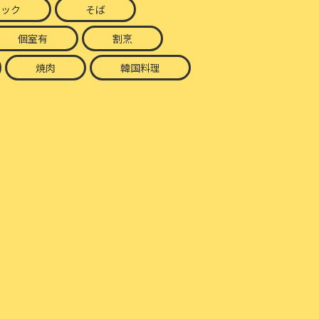
ナック
そば
個室有
割烹
焼肉
韓国料理