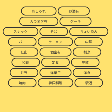
おしゃれ
お酒有
カラオケ有
ケーキ
スナック
そば
ちょい飲み
バー
ラーメン
中華
仕出
個室有
割烹
和食
定食
座敷
弁当
洋菓子
洋食
焼肉
韓国料理
駅近