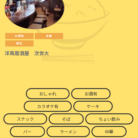
お酒有
洋食
駅近
洋風居酒屋 次世大
おしゃれ
お酒有
カラオケ有
ケーキ
スナック
そば
ちょい飲み
バー
ラーメン
中華