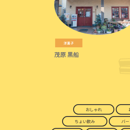
洋菓子
茂原 黒船
おしゃれ
ちょい飲み
バー