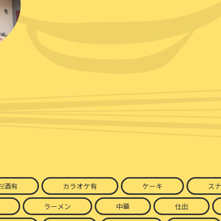
お酒有
カラオケ有
ケーキ
ス
ラーメン
中華
仕出