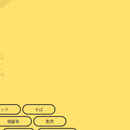
ナック
そば
個室有
割烹