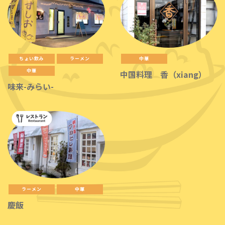
ちょい飲み
ラーメン
中華
中華
中国料理 香（xiang）
味来-みらい-
ラーメン
中華
慶飯