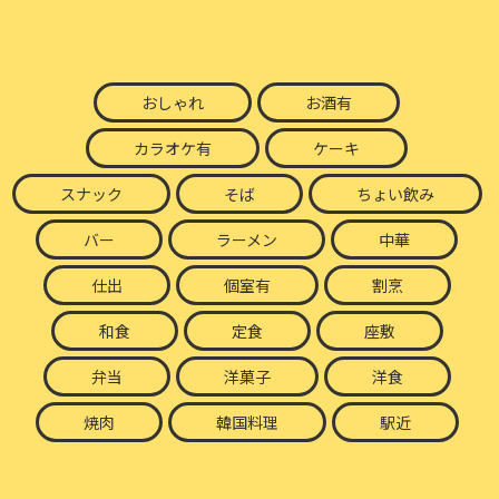
おしゃれ
お酒有
カラオケ有
ケーキ
スナック
そば
ちょい飲み
バー
ラーメン
中華
仕出
個室有
割烹
和食
定食
座敷
弁当
洋菓子
洋食
焼肉
韓国料理
駅近