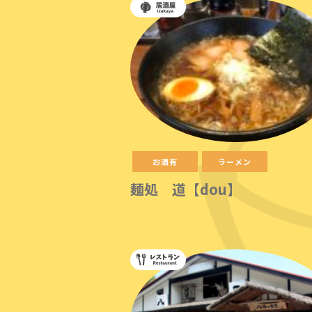
お酒有
ラーメン
麺処 道【dou】