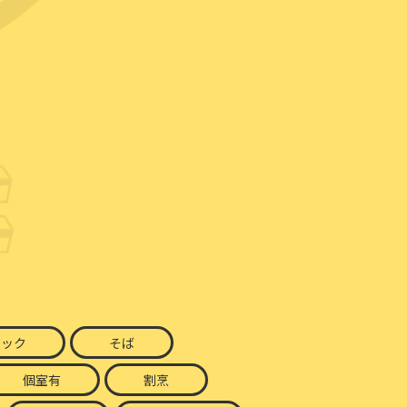
ナック
そば
個室有
割烹