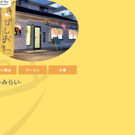
ょい飲み
ラーメン
中華
-みらい-