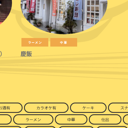
ラーメン
中華
）
慶飯
お酒有
カラオケ有
ケーキ
ス
ラーメン
中華
仕出