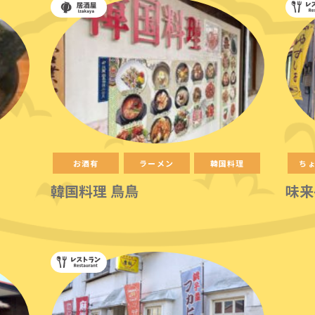
お酒有
ラーメン
韓国料理
ち
韓国料理 鳥鳥
味来