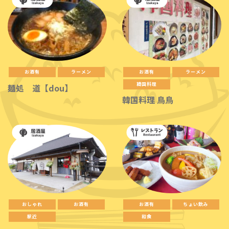
お酒有
ラーメン
お酒有
ラーメン
韓国料理
麺処 道【dou】
韓国料理 鳥鳥
おしゃれ
お酒有
お酒有
ちょい飲み
駅近
和食