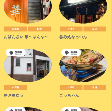
お酒有
和食
お酒有
駅近
おばんざい 華〜はんな〜
呑み処なっつん
お酒有
お酒有
駅近
居酒屋ゆう
ごっちゃん