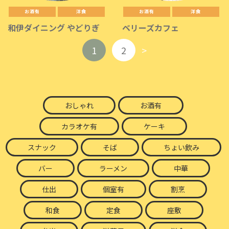
お酒有
洋食
お酒有
洋食
和伊ダイニング やどりぎ
ベリーズカフェ
1
2
>
おしゃれ
お酒有
カラオケ有
ケーキ
スナック
そば
ちょい飲み
バー
ラーメン
中華
仕出
個室有
割烹
和食
定食
座敷