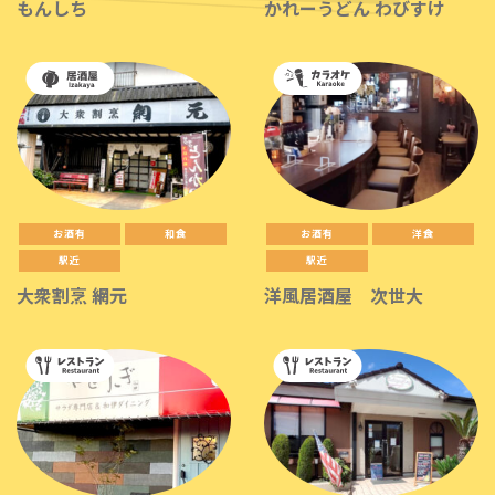
もんしち
かれーうどん わびすけ
お酒有
和食
お酒有
洋食
駅近
駅近
大衆割烹 網元
洋風居酒屋 次世大