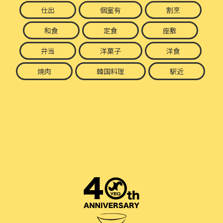
仕出
個室有
割烹
和食
定食
座敷
弁当
洋菓子
洋食
焼肉
韓国料理
駅近