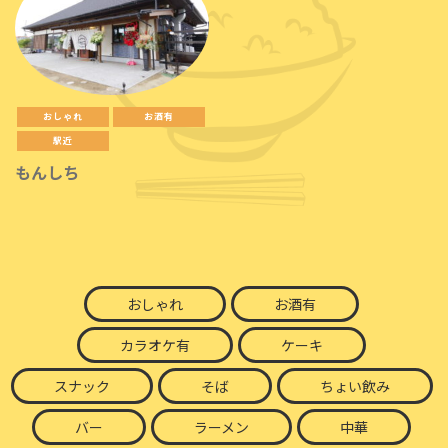
おしゃれ
お酒有
駅近
もんしち
おしゃれ
お酒有
カラオケ有
ケーキ
スナック
そば
ちょい飲み
バー
ラーメン
中華