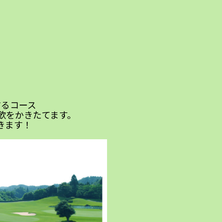
するコース
欲をかきたてます。
きます！