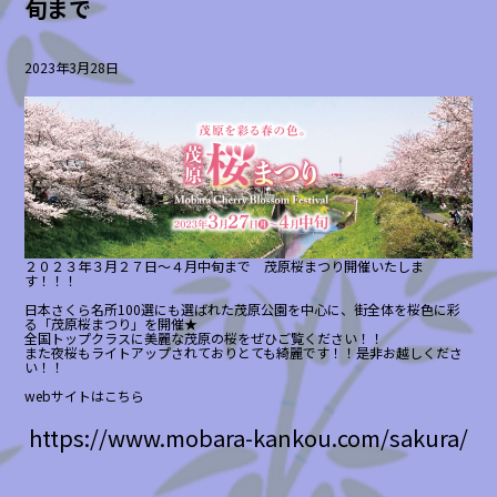
旬まで
2023年3月28日
２０２３年３月２７日〜４月中旬まで 茂原桜まつり開催いたしま
す！！！
日本さくら名所100選にも選ばれた茂原公園を中心に、街全体を桜色に彩
る「茂原桜まつり」を開催★
全国トップクラスに美麗な茂原の桜をぜひご覧ください！！
また夜桜もライトアップされておりとても綺麗です！！是非お越しくださ
い！！
webサイトはこちら
https://www.mobara-kankou.com/sakura/