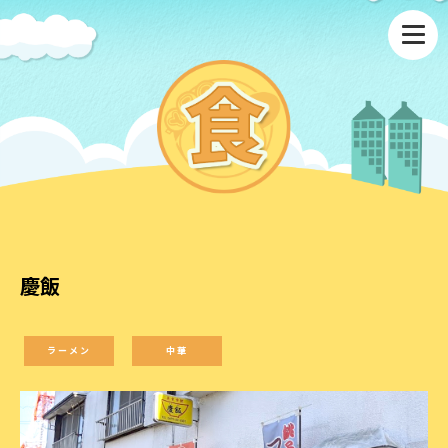
慶飯
ラーメン
中華