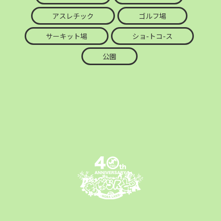
アスレチック
ゴルフ場
サーキット場
ショ-トコ-ス
公園