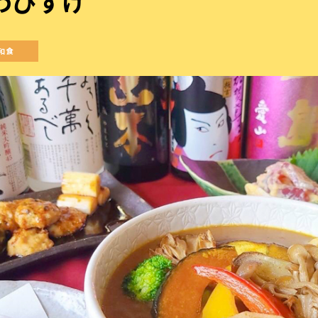
わびすけ
和食